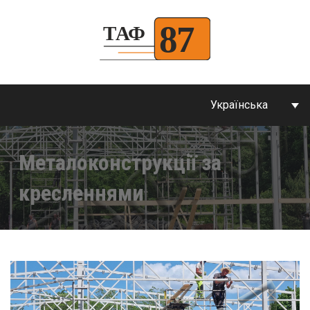
Українська
Металоконструкції за
кресленнями