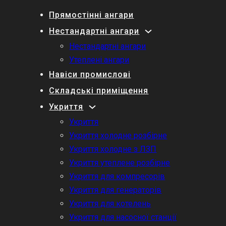
Прямостінні ангари
Нестандартні ангари
Нестандартні ангари
Утеплені ангари
Навіси промислові
Складські приміщення
Укриття
Укриття
Укриття холодне розбірне
Укриття холодне з ЛЗП
Укриття утеплене розбірне
Укриття для компресорів
Укриття для генераторів
Укриття для котелень
Укриття для насосної станції