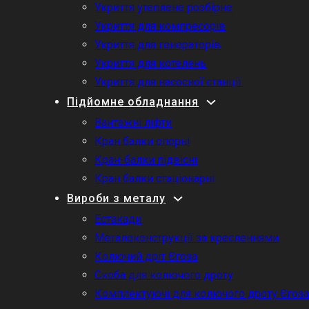
Укриття утеплене розбірне
Укриття для компресорів
Укриття для генераторів
Укриття для котелень
Укриття для насосної станції
Підйомне обладнання
Вантажні ліфти
Кран балки опорні
Кран-балки підвісні
Кран балки стаціонарні
Вироби з металу
Естакади
Металоконструкції за кресленнями
Колючий дріт Єгоза
Скоба для колючого дроту
Комплектуючі для колючого дроту Єгоз