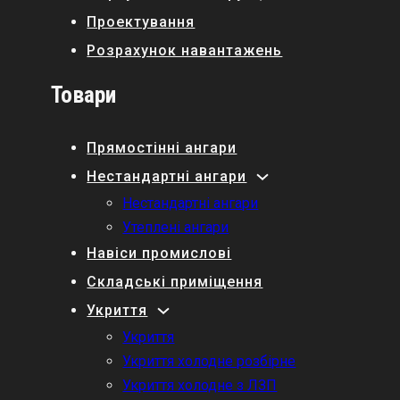
Проектування
Розрахунок навантажень
Товари
Прямостінні ангари
Нестандартні ангари
Нестандартні ангари
Утеплені ангари
Навіси промислові
Складські приміщення
Укриття
Укриття
Укриття холодне розбірне
Укриття холодне з ЛЗП