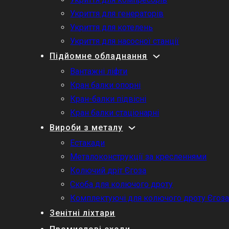
Укриття для генераторів
Укриття для котелень
Укриття для насосної станції
Підйомне обладнання
Вантажні ліфти
Кран балки опорні
Кран-балки підвісні
Кран балки стаціонарні
Вироби з металу
Естакади
Металоконструкції за кресленнями
Колючий дріт Єгоза
Скоба для колючого дроту
Комплектуючі для колючого дроту Єгоз
Зенітні ліхтари