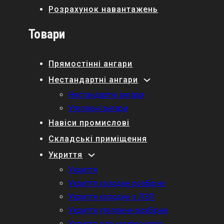
Розрахунок навантажень
Товари
Прямостінні ангари
Нестандартні ангари
Нестандартні ангари
Утеплені ангари
Навіси промислові
Складські приміщення
Укриття
Укриття
Укриття холодне розбірне
Укриття холодне з ЛЗП
Укриття утеплене розбірне
Укриття для компресорів