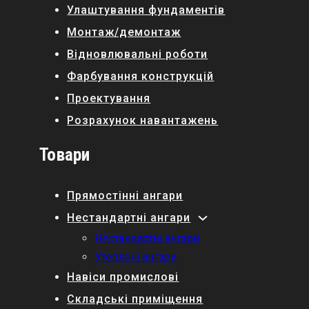
Улаштування фундаментів
Монтаж/демонтаж
Відновлювальні роботи
Фарбування конструкцій
Проектування
Розрахунок навантажень
Товари
Прямостінні ангари
Нестандартні ангари
Нестандартні ангари
Утеплені ангари
Навіси промислові
Складські приміщення