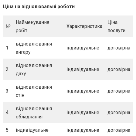
Ціна на віднолювальні роботи
:
Найменування
Ціна
№
Характеристика
робіт
послуги
відновлювання
1
індивідуальне
договірна
ангару
відновлювання
2
індивідуальне
договірна
даху
відновлювання
3
індивідуальне
договірна
стін
відновлювання
4
індивідуальне
договірна
обладнання
5
індивідуальне
індивідуальне
договірна