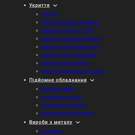
Укриття
Укриття
Укриття холодне розбірне
Укриття холодне з ЛЗП
Укриття утеплене розбірне
Укриття для компресорів
Укриття для генераторів
Укриття для котелень
Укриття для насосної станції
Підйомне обладнання
Вантажні ліфти
Кран балки опорні
Кран-балки підвісні
Кран балки стаціонарні
Вироби з металу
Естакади