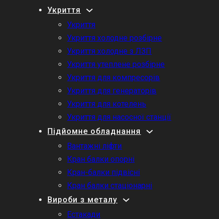
Укриття
Укриття
Укриття холодне розбірне
Укриття холодне з ЛЗП
Укриття утеплене розбірне
Укриття для компресорів
Укриття для генераторів
Укриття для котелень
Укриття для насосної станції
Підйомне обладнання
Вантажні ліфти
Кран балки опорні
Кран-балки підвісні
Кран балки стаціонарні
Вироби з металу
Естакади