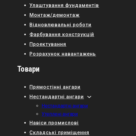
Улаштування фундаментів
Монтаж/демонтаж
Відновлювальні роботи
Фарбування конструкцій
Проектування
Розрахунок навантажень
Товари
Прямостінні ангари
Нестандартні ангари
Нестандартні ангари
Утеплені ангари
Навіси промислові
Складські приміщення