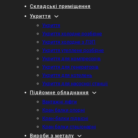
Складські приміщення
Укриття
Укриття
Укриття холодне розбірне
Укриття холодне з ЛЗП
Укриття утеплене розбірне
Укриття для компресорів
Укриття для генераторів
Укриття для котелень
Укриття для насосної станції
Підйомне обладнання
Вантажні ліфти
Кран балки опорні
Кран-балки підвісні
Кран балки стаціонарні
Вироби з металу