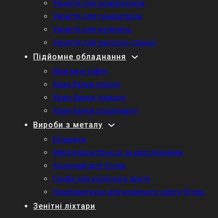
Укриття для компресорів
Укриття для генераторів
Укриття для котелень
Укриття для насосної станції
Підйомне обладнання
Вантажні ліфти
Кран балки опорні
Кран-балки підвісні
Кран балки стаціонарні
Вироби з металу
Естакади
Металоконструкції за кресленнями
Колючий дріт Єгоза
Скоба для колючого дроту
Комплектуючі для колючого дроту Єгоза
Зенітні ліхтари