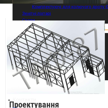
Комплектуючі для колючого дроту Є
Зенітні ліхтарі
Сходи
Послуги
Доставка
Улаштування фундаментів
Монтаж/демонтаж
Відновлювальні роботи
Фарбування конструкцій
Проектування
Розрахунок навантажень
Статті
Галерея
Контакти
Проектування