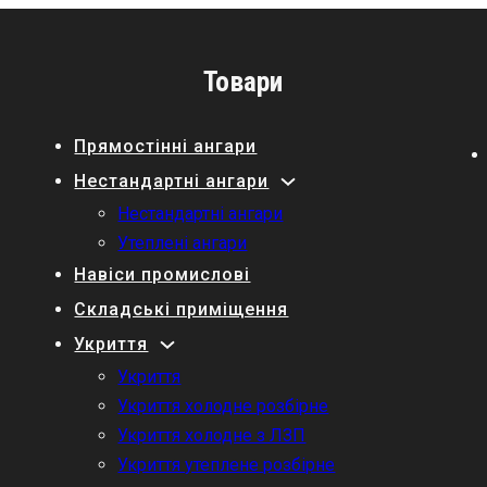
Товари
Прямостінні ангари
Нестандартні ангари
Нестандартні ангари
Утеплені ангари
Навіси промислові
Складські приміщення
Укриття
Укриття
Укриття холодне розбірне
Укриття холодне з ЛЗП
Укриття утеплене розбірне