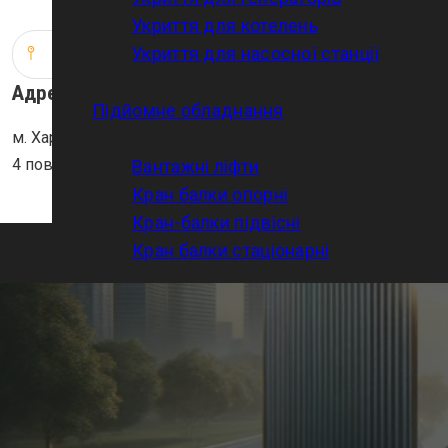
Укриття для котелень
Укриття для насосної станції
Адреса
Підйомне обладнання
м. Харків, вул. Добровольців (Молодої Гвардії), 15/17,
4 поверх, каб. 408
Вантажні ліфти
Кран балки опорні
Кран-балки підвісні
Кран балки стаціонарні
Вироби з металу
Естакади
Металоконструкції за кресленнями
Колючий дріт Єгоза
Скоба для колючого дроту