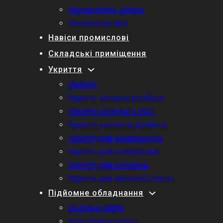
Нестандартні ангари
Утеплені ангари
Навіси промислові
Складські приміщення
Укриття
Укриття
Укриття холодне розбірне
Укриття холодне з ЛЗП
Укриття утеплене розбірне
Укриття для компресорів
Укриття для генераторів
Укриття для котелень
Укриття для насосної станції
Підйомне обладнання
Вантажні ліфти
Кран балки опорні