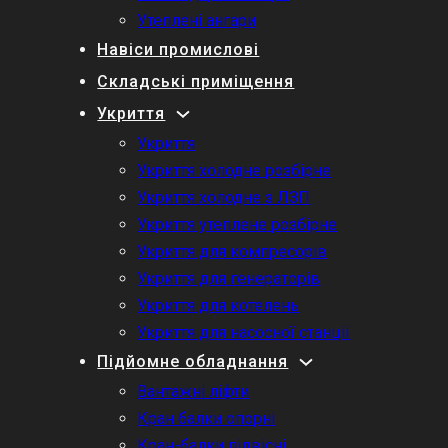
Утеплені ангари
Навіси промислові
Складські приміщення
Укриття
Укриття
Укриття холодне розбірне
Укриття холодне з ЛЗП
Укриття утеплене розбірне
Укриття для компресорів
Укриття для генераторів
Укриття для котелень
Укриття для насосної станції
Підйомне обладнання
Вантажні ліфти
Кран балки опорні
Кран-балки підвісні