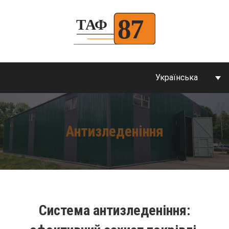
Українська
Антизледеніння
Система антизледеніння: