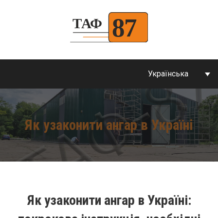
Українська
Як узаконити ангар в Україні
Як узаконити ангар в Україні: