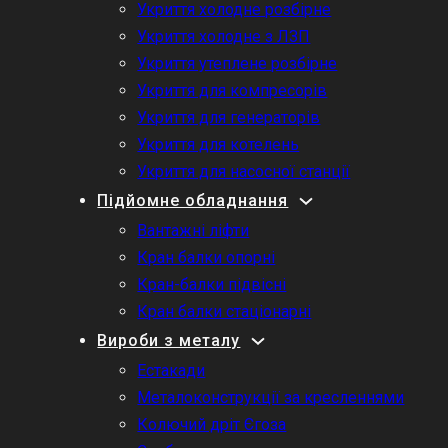
Укриття холодне розбірне
Укриття холодне з ЛЗП
Укриття утеплене розбірне
Укриття для компресорів
Укриття для генераторів
Укриття для котелень
Укриття для насосної станції
Підйомне обладнання
Вантажні ліфти
Кран балки опорні
Кран-балки підвісні
Кран балки стаціонарні
Вироби з металу
Естакади
Металоконструкції за кресленнями
Колючий дріт Єгоза