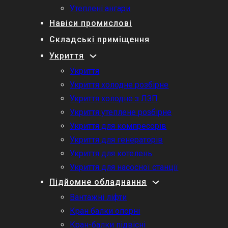
Утеплені ангари
Навіси промислові
Складські приміщення
Укриття
Укриття
Укриття холодне розбірне
Укриття холодне з ЛЗП
Укриття утеплене розбірне
Укриття для компресорів
Укриття для генераторів
Укриття для котелень
Укриття для насосної станції
Підйомне обладнання
Вантажні ліфти
Кран балки опорні
Кран-балки підвісні