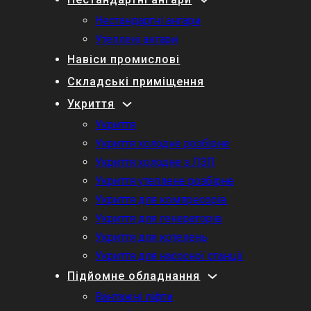
Нестандартні ангари
Утеплені ангари
Навіси промислові
Складські приміщення
Укриття
Укриття
Укриття холодне розбірне
Укриття холодне з ЛЗП
Укриття утеплене розбірне
Укриття для компресорів
Укриття для генераторів
Укриття для котелень
Укриття для насосної станції
Підйомне обладнання
Вантажні ліфти